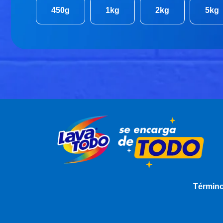
450g
1kg
2kg
5kg
Término