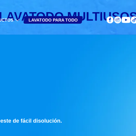
LAVATODO MULTIUSO
UCTOS
LAVATODO PARA TODO
usos Limón
este de fácil disolución.